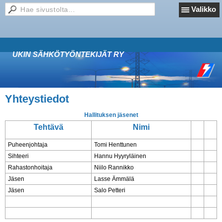
Valikko
UKIN SÄHKÖTYÖNTEKIJÄT RY
Yhteystiedot
Hallituksen jäsenet
Tehtävä
Nimi
Puheenjohtaja
Tomi Henttunen
Sihteeri
Hannu Hyyryläinen
Rahastonhoitaja
Niilo Rannikko
Jäsen
Lasse Ämmälä
Jäsen
Salo Petteri