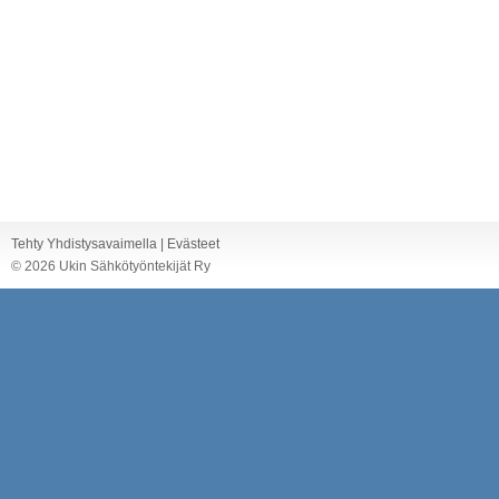
Tehty Yhdistysavaimella
|
Evästeet
©
2026 Ukin Sähkötyöntekijät Ry